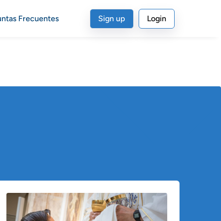
untas Frecuentes
Sign up
Login