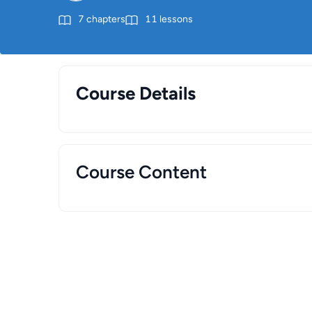
7
chapters
11
lessons
Course Details
Course Content