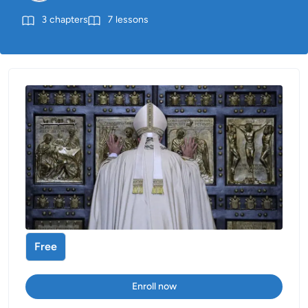
3
chapters
7
lessons
Free
Enroll now