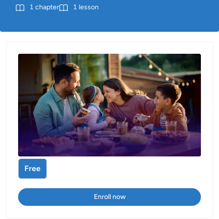
1
chapter
1
lesson
Free
Enroll now